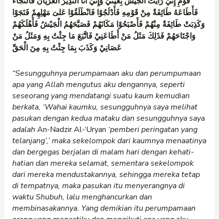
قَوْمِ إِنِّيْ رَأَيْتُ الْجَيْشَ بِعَيْنَيَّ وَإِنَّيْ أَنَا النَّذِيْرُ الْعُرْيَانُ فَالنَّجَاءَ
فَأَطَاعَهُ طَائِفَةٌ مِنْ قَوْمِهِ فَأَدْلَجُوْا فَانْطَلَقُوْا عَلىَ مَهْلِهِمْ فَنَجَوْا
وَكَذِبَتْ طَائِفَةٌ مِنْهُمْ فَأَصْبَحُوْا مَكَانَهُمْ فَصَبَّحَهُمُ الْجَيْشُ فَأَهْلَكَهُمْ
وَاجْتَاحَهُمْ فَذَلِكَ مَثَلُ مَنْ أَطَاعَنِيْ فَاتَّبَعَ مَا جِئْتُ بِهِ وَمَثَلُ مَنْ
عَصَانِيْ وَكَذَبَ بِمَا جِئْتُ بِهِ مِنَ الْحَقِّ
“Sesungguhnya perumpamaan aku dan perumpumaan
apa yang Allah mengutus aku dengannya, seperti
seseorang yang mendatangi suatu kaum kemudian
berkata,
‘Wahai kaumku, sesungguhnya saya melihat
pasukan dengan kedua mataku dan sesungguhnya saya
adalah
An-Nadzir Al-‘Uryan
‘pemberi peringatan yang
telanjang’,’ maka sekelompok dari kaumnya menaatinya
dan bergegas berjalan di malam hari dengan kehati-
hatian dan mereka selamat, sementara sekelompok
dari mereka mendustakannya, sehingga mereka tetap
di tempatnya, maka pasukan itu menyerangnya di
waktu Shubuh, lalu menghancurkan dan
membinasakannya. Yang demikian itu perumpamaan