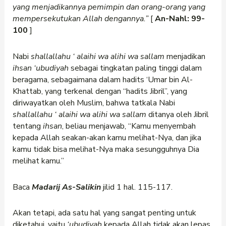
yang menjadikannya pemimpin dan orang-orang yang
mempersekutukan Allah dengannya.”
[
An-Nahl: 99-
100
]
Nabi
shallallahu
‘
alaihi wa alihi wa sallam
menjadikan
ihsan ‘ubudiyah
sebagai tingkatan paling tinggi dalam
beragama, sebagaimana dalam hadits ‘Umar bin Al-
Khattab, yang terkenal dengan “hadits Jibril”, yang
diriwayatkan oleh Muslim, bahwa tatkala Nabi
shallallahu
‘
alaihi wa alihi wa sallam
ditanya oleh Jibril
tentang
ihsan
, beliau menjawab, “Kamu menyembah
kepada Allah seakan-akan kamu melihat-Nya, dan jika
kamu tidak bisa melihat-Nya maka sesungguhnya Dia
melihat kamu.”
Baca
Madarij As-Salikin
jilid 1 hal. 115-117.
Akan tetapi, ada satu hal yang sangat penting untuk
diketahui, yaitu
‘ubudiyah
kepada Allah tidak akan lepas