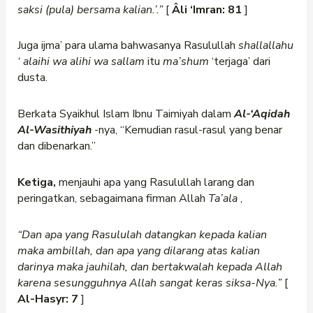
saksi (pula) bersama kalian.’.”
[
Âli ‘Imran: 81
]
Juga ijma’ para ulama bahwasanya Rasulullah
shallallahu
‘
alaihi wa alihi wa sallam
itu
ma’shum
‘terjaga’ dari
dusta.
Berkata Syaikhul Islam Ibnu Taimiyah dalam
Al-‘Aqidah
Al-Wasithiyah
-nya, “Kemudian rasul-rasul yang benar
dan dibenarkan.”
Ketiga,
menjauhi apa yang Rasulullah larang dan
peringatkan, sebagaimana firman Allah
Ta’ala
,
“Dan apa yang Rasululah datangkan kepada kalian
maka ambillah, dan apa yang dilarang atas kalian
darinya maka jauhilah, dan bertakwalah kepada Allah
karena sesungguhnya Allah sangat keras siksa-Nya.”
[
Al-Hasyr: 7
]