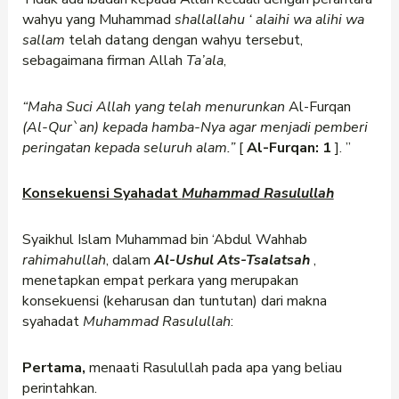
wahyu yang Muhammad
shallallahu
‘
alaihi wa alihi wa
sallam
telah datang dengan wahyu tersebut,
sebagaimana firman Allah
Ta’ala
,
“Maha Suci Allah yang telah menurunkan
Al-Furqan
(Al-Qur`an) kepada hamba-Nya agar menjadi pemberi
peringatan kepada seluruh alam.”
[
Al-Furqan: 1
]. ”
Konsekuensi Syahadat
Muhammad Rasulullah
Syaikhul Islam Muhammad bin ‘Abdul Wahhab
rahimahullah
, dalam
Al-Ushul Ats-Tsalatsah
,
menetapkan empat perkara yang merupakan
konsekuensi (keharusan dan tuntutan) dari makna
syahadat
Muhammad Rasulullah
:
Pertama,
menaati Rasulullah pada apa yang beliau
perintahkan.