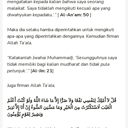
mengatakan kepada kalian bahwa saya seorang
malaikat. Saya tidaklah mengikuti kecuali apa yang
diwahyukan kepadaku.’.”
[
Al-An’am: 50
]
Maka dia selaku hamba diperintahkan untuk mengikuti
apa-apa yang diperintahkan dengannya. Kemudian firman
Allah
Ta’ala
,
“Katakanlah (wahai Muhammad), ‘Sesungguhnya saya
tidak memiliki bagi kalian mudharat dan tidak pula
petunjuk.’.”
[
Al-Jin: 21
]
Juga firman Allah
Ta’ala
,
قُلْ لاَ أَمْلِكُ لِنَفْسِي نَفْعًا وَلاَ ضَرًّا إِلاَّ مَا شَاءَ اللَّهُ وَلَوْ كُنْتُ أَعْلَمُ
الْغَيْبَ لَاسْتَكْثَرْتُ مِنَ الْخَيْرِ وَمَا مَسَّنِيَ السُّوءُ إِنْ أَنَا إِلاَّ نَذِيرٌ
وَبَشِيرٌ لِقَوْمٍ يُؤْمِنُونَ