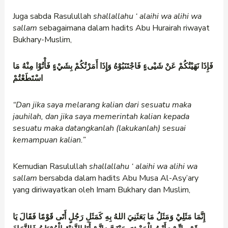
Juga sabda Rasulullah
shallallahu
‘
alaihi wa alihi wa
sallam
sebagaimana dalam hadits Abu Hurairah riwayat
Bukhary-Muslim,
فَإِذَا نَهَيْتُكُمْ عَنْ شَيْىءٍ فَاجْتَنَبُوْهُ وَإِذَا أَمَرْتُكُمْ بِشَيْءٍ فَأْتُوْا مِنْهُ مَا
اسْتَطَعْتُمْ
“Dan jika saya melarang kalian dari sesuatu maka
jauhilah, dan jika saya memerintah kalian kepada
sesuatu maka datangkanlah (lakukanlah) sesuai
kemampuan kalian.”
Kemudian Rasulullah
shallallahu
‘
alaihi wa alihi wa
sallam
bersabda dalam hadits Abu Musa Al-Asy’ary
yang diriwayatkan oleh Imam Bukhary dan Muslim,
إِنَّمَا مَثَلِيْ وَمَثَلُ مَا بَعَثَنِيَ اللهُ بِهِ كَمَثَلِ رَجُلٍ أَتَى قَوْمًا فَقَالَ يَا