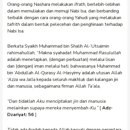
Orang-orang Nashara melakukan
ifrath
, berlebih-lebihan
dalam memuliakan dan memuji Nabi Isa, dan berbanding
terbalik dengan cara orang-orang Yahudi yang melakukan
tafrith
dalam bentuk pelecehan dan penghinaan terhadap
Nabi Isa.
Berkata Syaikh Muhammad bin Shalih Al-‘Utsaimin
rahimahullah,
“Makna syahadat
Muhammad Rasulullah
adalah menetapkan, (dengan perbuatan) melalui lisan
dan (dengan) iman melalui hati, bahwasanya Muhammad
bin ‘Abdullah Al-Qurasy Al-Hasyimy adalah utusan Allah
‘Azza wa Jalla
kepada seluruh makhluk dari kalangan jin
dan manusia, sebagaimana firman Allah
Ta’ala
,
“Dan tidaklah Aku menciptakan jin dan manusia
melainkan supaya mereka menyembah-Ku.”
[
Adz-
Dzariyat: 56
]
Tidak ada ibadah kepada Allah kecuali dengan perantara