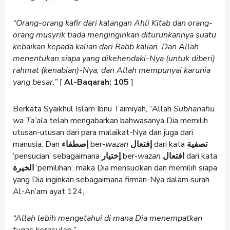
“Orang-orang kafir dari kalangan Ahli Kitab dan orang-
orang musyrik tiada menginginkan diturunkannya suatu
kebaikan kepada kalian dari Rabb kalian. Dan Allah
menentukan siapa yang dikehendaki-Nya (untuk diberi)
rahmat (kenabian)-Nya; dan Allah mempunyai karunia
yang besar.”
[
Al-Baqarah: 105
]
Berkata Syaikhul Islam Ibnu Taimiyah, “Allah
Subhanahu
wa Ta’ala
telah mengabarkan bahwasanya Dia memilih
utusan-utusan dari para malaikat-Nya dan juga dari
manusia. Dan
إصطفاء
ber-
wazan
إفتعال
dari kata
تصفية
‘pensucian’ sebagaimana
إختيار
ber-
wazan
افتعال
dari kata
الخيرة
‘pemilihan’, maka Dia mensucikan dan memilih siapa
yang Dia inginkan sebagaimana firman-Nya dalam surah
Al-An’am ayat 124,
“Allah lebih mengetahui di mana Dia menempatkan
tugas kerasulan.”