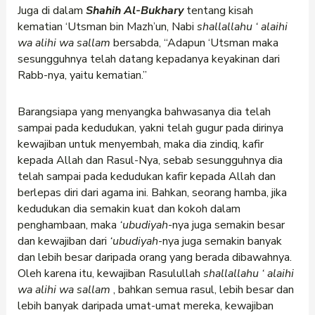
Juga di dalam
Shahih Al-Bukhary
tentang kisah
kematian ‘Utsman bin Mazh’un, Nabi
shallallahu
‘
alaihi
wa alihi wa sallam
bersabda, “Adapun ‘Utsman maka
sesungguhnya telah datang kepadanya keyakinan dari
Rabb-nya, yaitu kematian.”
Barangsiapa yang menyangka bahwasanya dia telah
sampai pada kedudukan, yakni telah gugur pada dirinya
kewajiban untuk menyembah, maka dia zindiq, kafir
kepada Allah dan Rasul-Nya, sebab sesungguhnya dia
telah sampai pada kedudukan kafir kepada Allah dan
berlepas diri dari agama ini. Bahkan, seorang hamba, jika
kedudukan dia semakin kuat dan kokoh dalam
penghambaan, maka
‘ubudiyah
-nya juga semakin besar
dan kewajiban dari
‘ubudiyah
-nya juga semakin banyak
dan lebih besar daripada orang yang berada dibawahnya.
Oleh karena itu, kewajiban Rasulullah
shallallahu
‘
alaihi
wa alihi wa sallam
, bahkan semua rasul, lebih besar dan
lebih banyak daripada umat-umat mereka, kewajiban