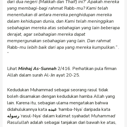
dari dua negeri (Makkah dan Thaif) ini?’ Apakah mereka
yang membagi-bagi rahmat
Rabb
-mu? Kami telah
menentukan di antara mereka penghidupan mereka
dalam kehidupan dunia, dan Kami telah meninggikan
sebahagian mereka atas sebahagian yang lain beberapa
derajat, agar sebahagian mereka dapat
mempergunakan sebahagian yang lain. Dan rahmat
Rabb
-mu lebih baik dari apa yang mereka kumpulkan.”
.
”
Lihat
Minhaj As-Sunnah
2/416. Perhatikan pula firman
Allah dalam surah Al-Jin ayat 20-25.
Kedudukan Muhammad sebagai seorang rasul tidak
boleh disamakan dengan kedudukan hamba Allah yang
lain. Karena itu, sebagian ulama mengatakan bahwa
didahulukannya kata
عبده
‘hamba-Nya’ daripada kata
رسوله
‘rasul-Nya’ dalam kalimat syahadat
Muhammad
Rasulullah
adalah sebagai tanjakan dari bawah ke atas,