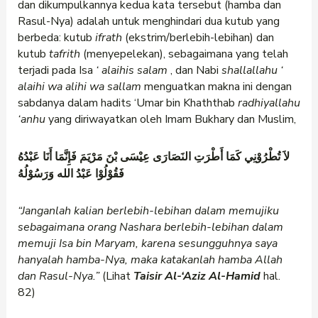
dan dikumpulkannya kedua kata tersebut (hamba dan
Rasul-Nya) adalah untuk menghindari dua kutub yang
berbeda: kutub
ifrath
(ekstrim/berlebih-lebihan) dan
kutub
tafrith
(menyepelekan), sebagaimana yang telah
terjadi pada Isa
‘
alaihis salam
, dan Nabi
shallallahu
‘
alaihi wa alihi wa sallam
menguatkan makna ini dengan
sabdanya dalam hadits ‘Umar bin Khaththab
radhiyallahu
‘anhu
yang diriwayatkan oleh Imam Bukhary dan Muslim,
لاَ تُطْرُوْنِي كَمَا أَطْرَتِ النَصَارَى
عِيْسَى بْنَ مَرْيَمَ فَإِنَّمَا أَنَا عَبْدُهُ
فَقُوْلُوْا عَبْدُ الله وَرَسُوْلُهُ
“Janganlah kalian berlebih-lebihan dalam memujiku
sebagaimana orang Nashara berlebih-lebihan dalam
memuji Isa bin Maryam, karena sesungguhnya saya
hanyalah hamba-Nya, maka katakanlah hamba Allah
dan Rasul-Nya.”
(Lihat
Taisir Al-‘Aziz Al-Hamid
hal.
82)