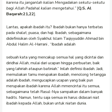
karena itu janganlah kalian Mengadakan sekutu-sekutu
bagi Allah Padahal kalian mengetahui.”
[
Q.S. Al
Baqarah:21,22
].
Lantas, apakah ibadah itu? Ibadah bukan hanya terbatas
pada shalat, puasa, dan haji. Ibadah, sebagaimana
didefinisikan oleh Syaikhul Islam Taqiyyuddin Ahmad bin
Abdul Halim Al-Harrani , “Ibadah adalah
sebuah kata yang mencakup semua hal yang dicintai dan
diridhai Allah, mulai dari ucapan hingga perbuatan, baik
yang lahiriah ataupun batiniah.” Inilah definisi ibadah. Jadi,
memuliakan tamu merupakan ibadah, menolong tetangga
adalah ibadah, mengucapkan ucapan yang baik pun
merupakan ibadah karena Allah mmencintai itu semua,
sebagaimana telah Rasul-Nya sampaikan dalam banyak
hadits. Namun, tentu saja semua ini harus didasari niat
ibadah kepada Allah, bukan untuk niatan dunia.