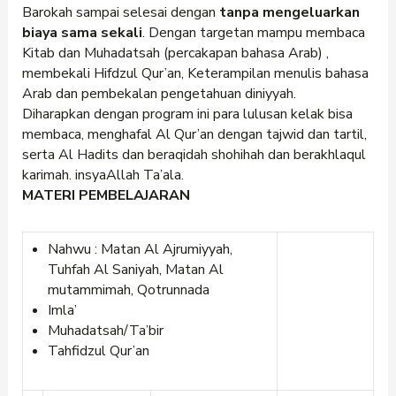
Barokah sampai selesai dengan
tanpa mengeluarkan
biaya sama sekali
. Dengan targetan mampu membaca
Kitab dan Muhadatsah (percakapan bahasa Arab) ,
membekali Hifdzul Qur’an, Keterampilan menulis bahasa
Arab dan pembekalan pengetahuan diniyyah.
Diharapkan dengan program ini para lulusan kelak bisa
membaca, menghafal Al Qur’an dengan tajwid dan tartil,
serta Al Hadits dan beraqidah shohihah dan berakhlaqul
karimah. insyaAllah Ta’ala.
MATERI PEMBELAJARAN
Nahwu : Matan Al Ajrumiyyah,
Tuhfah Al Saniyah,
Matan Al
mutammimah, Qotrunnada
Imla’
Muhadatsah/Ta’bir
Tahfidzul Qur’an