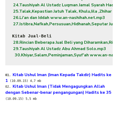
 24.Taushiyah Al Ustadz Luqman Jamal Syarah Hadi
 25.Talak,Kepastian Jatuh Talak, Khulu,Iila ,Zhihar
 26.Li'an dan Iddah www.an-nashihah.net.mp3
 27.Istibra,Nafkah,Persusuan,Hidhanah,Seputar Jua
Kitab Jual-Beli
 28.Rincian Beberapa Jual Beli yang Diharamkan,Ri
 29.Taushiyah Al Ustadz Abu Ahmad Solo.mp3
30.Khiyar,Salam,Peminjaman,Syuf'ah www.an-nash
Kitab Ushul Iman (Iman Kepada Takdir) Hadits ke
01.
1
(10.09.15) 4,7 mb
Kitab Ushul Iman (Tidak Mengagungkan Allah
02.
dengan Sebenar-benar pengangungan) Hadits ke 35
(10.09.15) 5,5 mb