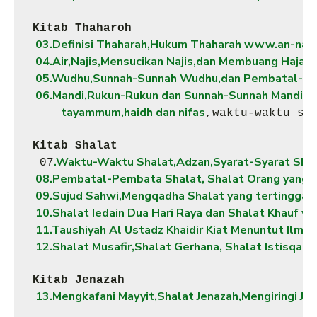
Kitab Thaharoh
 03.Definisi Thaharah,Hukum Thaharah www.an-nas
 04.Air,Najis,Mensucikan Najis,dan Membuang Haja
 05.Wudhu,Sunnah-Sunnah Wudhu,dan Pembatal-P
 06.Mandi,Rukun-Rukun dan Sunnah-Sunnah Mandi,Be
tayammum,haidh dan nifas
,waktu-waktu sha
Kitab Shalat
.Waktu-Waktu Shalat,Adzan,Syarat-Syarat Shal
 07
 08.Pembatal-Pembata Shalat, Shalat Orang yang B
 09.Sujud Sahwi,Mengqadha Shalat yang tertinggal
 10.Shalat Iedain Dua Hari Raya dan Shalat Khauf 
 11.Taushiyah Al Ustadz Khaidir Kiat Menuntut Ilm
 12.Shalat Musafir,Shalat Gerhana, Shalat Istisqa
,m
Kitab Jenazah
 13.Mengkafani Mayyit,Shalat Jenazah,Mengiringi J