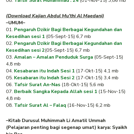
08.
Tafsir Surat Muhammad : 24
(01-Nov-15) 3,86 mb
(Download Kajian Abdul Mu’thi Al Maedani)
–UMUM–
01.
Pengaruh Dzikir Bagi Berbagai Kegundahan dan
Kesedihan sesi 1
(05-Sept-15) 6,7 mb
02.
Pengaruh Dzikir Bagi Berbagai Kegundahan dan
Kesedihan sesi 2
(05-Sept-15) 6,7 mb
03.
Amalan – Amalan Penduduk Surga
(05-Sept-15)
4,8 mb
04.
Kesabaran itu Indah Sesi 1
(17-Okt-15) 4,1 mb
05.
Kesabaran itu Indah Sesi 2
(17-Okt-15) 3,4 mb
06.
Tafsir Surat An-Nas
(18-Okt-15) 5,6 mb
07.
Berbaik Sangka Kepada Allah sesi 1
(15-Nov-15)
4,8 mb
08.
Tafsir Surat Al – Falaq
(16-Nov-15) 6,2 mb
–Kitab Durusul Muhimmah Li Amatil Ummah
(Pelajaran penting bagi segenap umat) karya: Syaikh