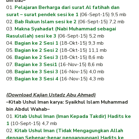
bin Baz–
01.
Pelajaran Berharga dari surat Al fatihah dan
surat – surat pendek sesi ke 1
(06-Sept-15) 9,5 mb
02.
Bab Rukun Islam sesi ke 2
(06-Sept-15) 7,2 mb
03.
Makna Syahadat (Nabi Muhammad sebagai
Rasulullah) sesi ke 3
(06-Sept-15) 5,2 mb
04.
Bagian ke 2 Sesi 1
(18-Okt-15) 9,3 mb
05.
Bagian ke 2 Sesi 2
(18-Okt-15) 11,1 mb
06.
Bagian ke 2 Sesi 3
(18-Okt-15) 8,6 mb
07.
Bagian ke 3 Sesi1
(16-Nov-15) 8,6 mb
08.
Bagian ke 3 Sesi 3
(16-Nov-15) 4,0 mb
09.
Bagian ke 3 Sesi 4
(16-Nov-15) 4,3 mb
(Download Kajian Ustadz Abu Ahmad)
–Kitab Ushul Iman karya: Syaikhul Islam Muhammad
bin Abdul Wahab–
01.
Kitab Ushul Iman (Iman Kepada Takdir) Hadits ke
1
(10-Sept-15) 4,7 mb
02.
Kitab Ushul Iman (Tidak Mengagungkan Allah
dengan Sebenar-benar pengangungan) Hadits ke