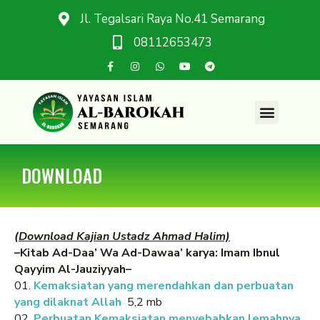
Jl. Tegalsari Raya No.41 Semarang
08112653473
DOWNLOAD
(Download Kajian Ustadz Ahmad Halim)
–Kitab Ad-Daa’ Wa Ad-Dawaa’ karya: Imam Ibnul
Qayyim Al-Jauziyyah–
01.
Kemaksiatan yang merendahkan dan perbuatan
yang dilaknat Allah
5,2 mb
02.
Perbuatan Kemaksiatan menyebabkan lemahnya