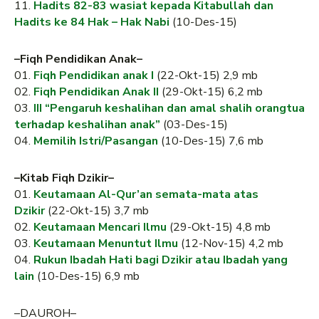
11.
Hadits 82-83 wasiat kepada Kitabullah dan
Hadits ke 84 Hak – Hak Nabi
(10-Des-15)
–Fiqh Pendidikan Anak–
01.
Fiqh Pendidikan anak I
(22-Okt-15) 2,9 mb
02.
Fiqh Pendidikan Anak II
(29-Okt-15) 6,2 mb
03.
III “Pengaruh keshalihan dan amal shalih orangtua
terhadap keshalihan anak”
(03-Des-15)
04.
Memilih Istri/Pasangan
(10-Des-15) 7,6 mb
–Kitab Fiqh Dzikir–
01.
Keutamaan Al-Qur’an semata-mata atas
Dzikir
(22-Okt-15) 3,7 mb
02.
Keutamaan Mencari Ilmu
(29-Okt-15) 4,8 mb
03.
Keutamaan Menuntut Ilmu
(12-Nov-15) 4,2 mb
04.
Rukun Ibadah Hati bagi Dzikir atau Ibadah yang
lain
(10-Des-15) 6,9 mb
–DAUROH–